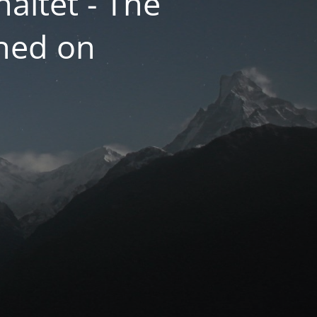
altet - The
hed on