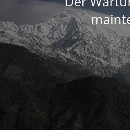
Der Wartun
maint