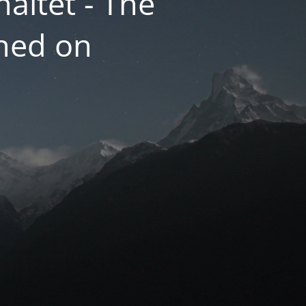
altet - The
hed on