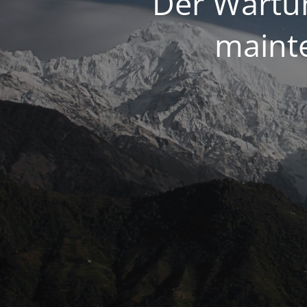
Der Wartun
maint