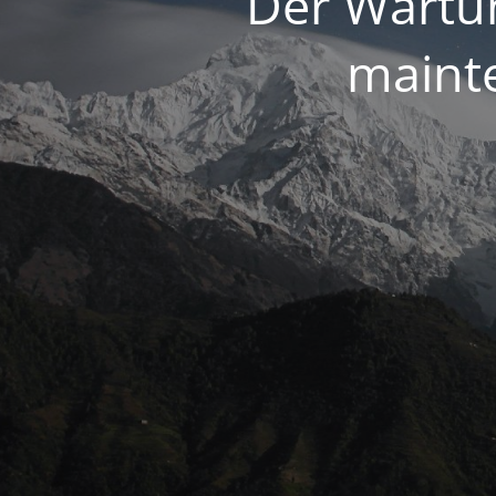
Der Wartun
maint