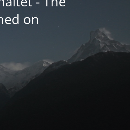
altet - The
hed on