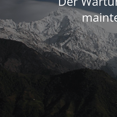
Der Wartun
maint