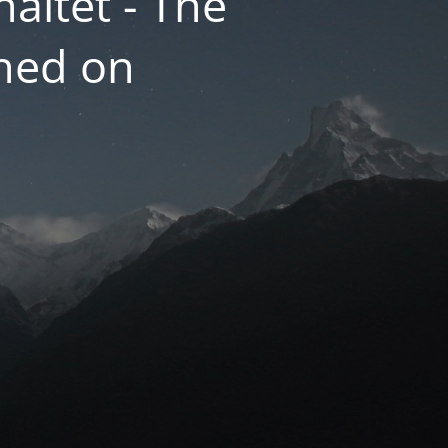
altet - The
hed on