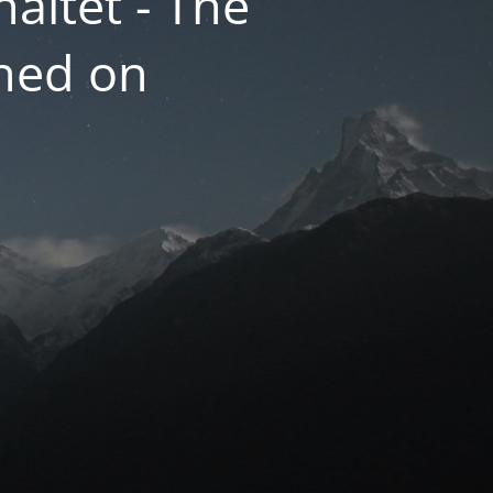
altet - The
hed on