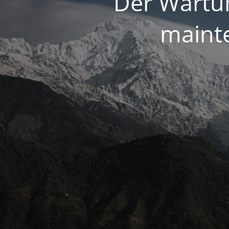
Der Wartun
maint